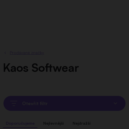
Přejít
na
obsah
Prodávané značky
Kaos Softwear
Otevřít filtr
Ř
Doporučujeme
Nejlevnější
Nejdražší
a