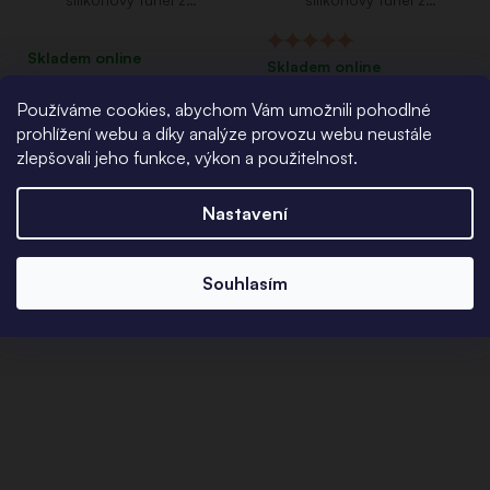
lékařského silikonu
lékařského silikonu
Průměrné
Skladem online
Skladem online
hodnocení
539 Kč
od
produktu
699 Kč
Používáme cookies, abychom Vám umožnili pohodlné
je
prohlížení webu a díky analýze provozu webu neustále
5,0
zlepšovali jeho funkce, výkon a použitelnost.
z
2
položek celkem
O
5
v
Nastavení
l
hvězdiček.
á
d
Souhlasím
a
c
í
p
r
v
k
y
v
ý