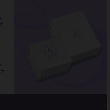
o
ch
í
de