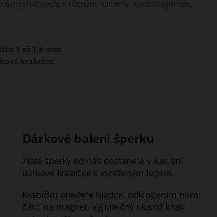
různých stylech, s různými kameny. Kontaktujte nás,
šťce 1 až 1,6 mm
.
rkové krabičce.
Dárkové balení šperku
Zlaté šperky od nás dostanete v luxusní
dárkové krabičce s vyraženým logem.
Krabičku otevřete hladce, odklopením horní
částí na magnet. Výjimečný okamžik tak