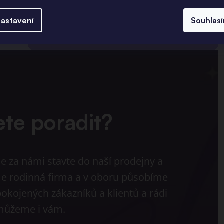
ku.
astavení
Souhlas
ete poradit?
e za námi stavte do naší prodejny a
sme rodinná firma a v oboru působíme
pokojených zákazníků a klientů a rádi
ůžeme i vám.