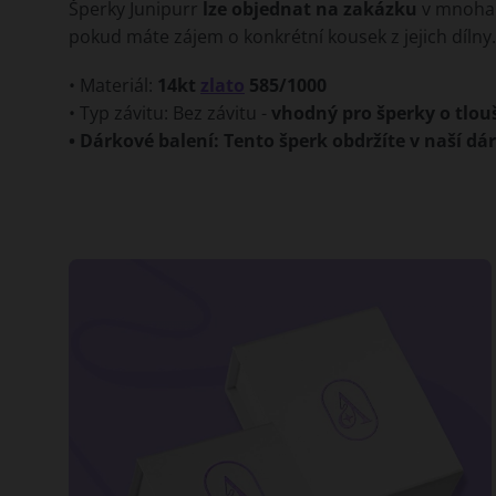
Šperky Junipurr
lze objednat na zakázku
v mnoha 
pokud máte zájem o konkrétní kousek z jejich dílny.
• Materiál:
14kt
zlato
585/1000
• Typ závitu: Bez závitu -
vhodný pro šperky o tlou
• Dárkové balení: Tento šperk obdržíte v naší dá