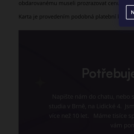
obdarovanému museli prozrazovat cenu šper
N
Karta je provedením podobná platební kartě.
Potřebuj
Napište nám do chatu, nebo s
studia v Brně, na Lidické 4. J
více než 10 let. Máme tisíce s
vám pom