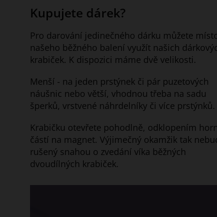
Kupujete dárek?
Pro darování jedinečného dárku můžete míst
našeho běžného balení využít našich dárkový
krabiček. K dispozici máme dvě velikosti.
Menší - na jeden prstýnek či pár puzetových
náušnic nebo větší, vhodnou třeba na sadu
šperků, vrstvené náhrdelníky či více prstýnků.
Krabičku otevřete pohodlně, odklopením horn
částí na magnet. Výjimečný okamžik tak nebu
rušený snahou o zvedání víka běžných
dvoudílných krabiček.