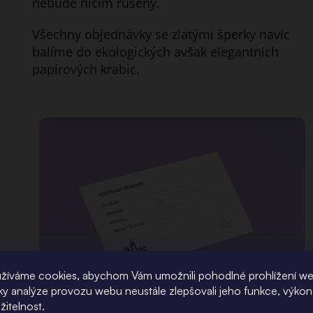
nebude ničím rušený.
Všechny objednávky se zlatými šperky navíc
balíme do ekologických avšak elegantních
papírových krabic.
žíváme cookies, abychom Vám umožnili pohodlné prohlížení w
íky analýze provozu webu neustále zlepšovali jeho funkce, výkon
ste
žitelnost.