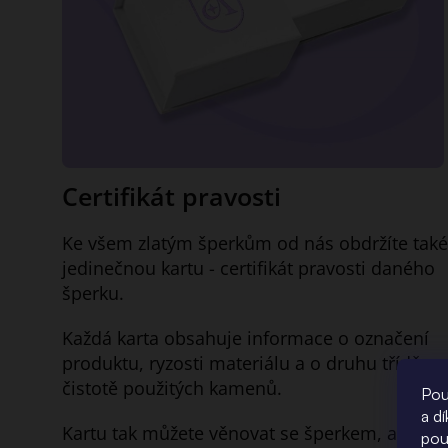
Certifikát pravosti
Ke všem zlatým šperkům od nás obdržíte také
jedinečnou kartu - certifikát pravosti daného
šperku.
Každá karta obsahuje informace o označení
produktu, ryzosti materiálu a o druhu třídě a
čistotě použitých kamenů.
Pou
a d
Kartu tak můžete věnovat se šperkem, aniž by
pou