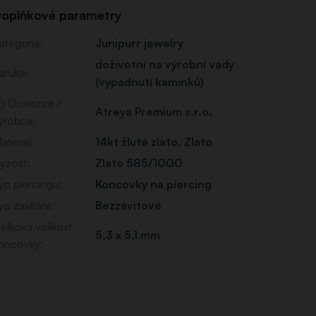
oplňkové parametry
ategorie
:
Junipurr jewelry
doživotní na výrobní vady
áruka
:
(vypadnutí kamínků)
Dovozce /
?
Atreya Premium s.r.o.
ýrobce
:
ateriál
:
14kt žluté zlato
,
Zlato
yzost
:
Zlato 585/1000
yp piercingu
:
Koncovky na piercing
yp zavírání
:
Bezzávitové
elková velikost
5,3 x 5,1 mm
oncovky
: