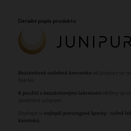
Detailní popis produktu
Bezzávitová ozdobná koncovka
od Junipurr se ry
šperků.
K použití s bezzávitovými labretami
většiny výro
spolehlivé uchycení.
Dopřejte si
nejlepší piercingové šperky
-
ručně le
kamínků.