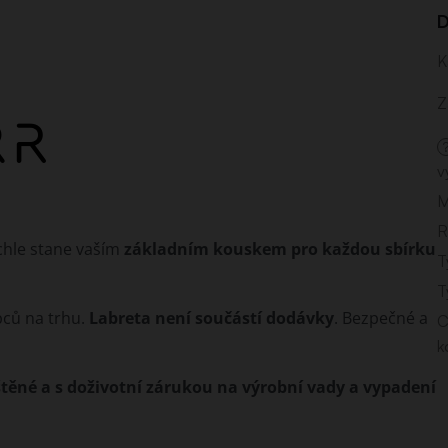
D
K
Z
v
M
R
chle stane vaším
základním kouskem pro každou sbírku
T
T
bců na trhu.
Labreta není součástí dodávky
. Bezpečné a
C
k
štěné a s doživotní zárukou na výrobní vady a vypadení