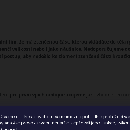
lní tím, že má ztenčenou část, kterou vkládáte do těla 
tenčí velikosti nebo i jako náušnice. Nedoporučujeme do
jší postup, aby nedošlo ke zlomení ztenčené části kroužk
které
pro první vpich nedoporučujeme
jako vhodné. Do nos
ickou ocel.
žíváme cookies, abychom Vám umožnili pohodlné prohlížení w
íky analýze provozu webu neustále zlepšovali jeho funkce, výkon
žitelnost.