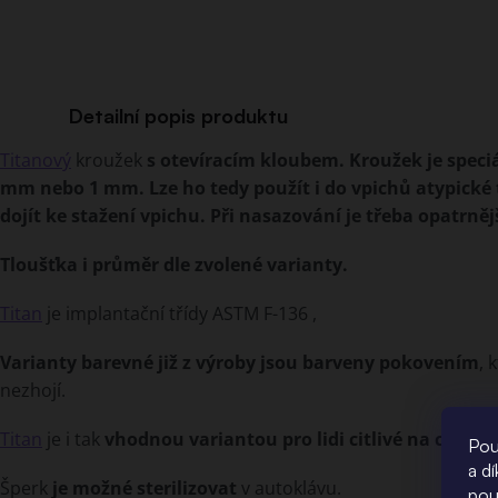
Detailní popis produktu
Titanový
kroužek
s otevíracím kloubem. Kroužek je speciá
mm nebo 1 mm. Lze ho tedy použít i do vpichů atypické 
dojít ke stažení vpichu. Při nasazování je třeba opatrně
Tloušťka i průměr dle zvolené varianty.
Titan
je implantační třídy ASTM F-136 ,
Varianty barevné již z výroby jsou barveny pokovením
, 
nezhojí.
Titan
je i tak
vhodnou variantou pro lidi citlivé na chirurg
Pou
a d
Šperk
je možné sterilizovat
v autoklávu.
pou