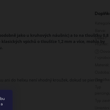
Doplňk
Kategori
Barva
:
(podobně jako u kruhových náušnic) a to na tloušťku 0,8
Délka /
 klasických vpichů o tloušťce 1,2 mm a více, mohlo by
Průměr
:
u.
Dovo
?
/ výrobc
Materiál
:
Ozdoba
:
Tloušťka
u ani do helixu není vhodný kroužek, dokud se piercing
Typ
piercing
ebu
Typ zavír
 a
Umístění