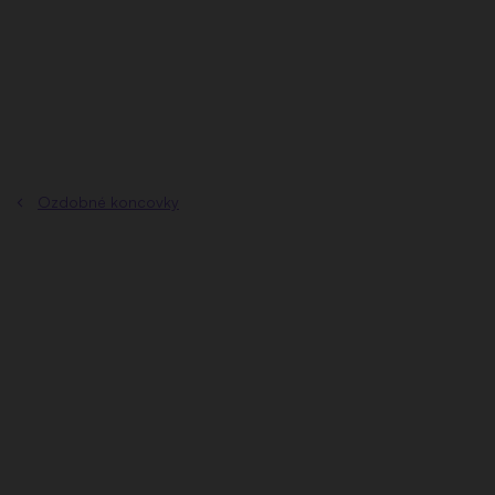
Přejít
na
obsah
Ozdobné koncovky