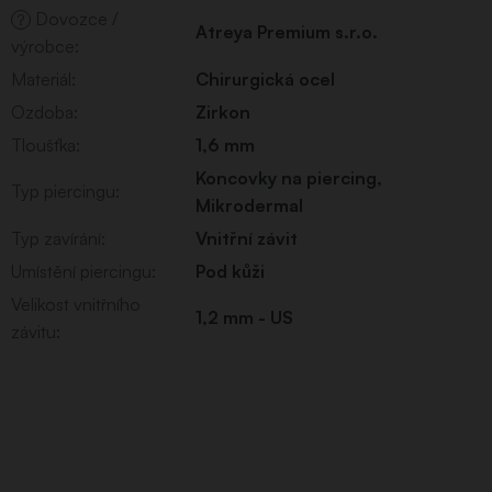
Dovozce /
?
Atreya Premium s.r.o.
výrobce
:
Materiál
:
Chirurgická ocel
Ozdoba
:
Zirkon
Tloušťka
:
1,6 mm
Koncovky na piercing
,
Typ piercingu
:
Mikrodermal
Typ zavírání
:
Vnitřní závit
Umístění piercingu
:
Pod kůži
Velikost vnitřního
1,2 mm - US
závitu
: