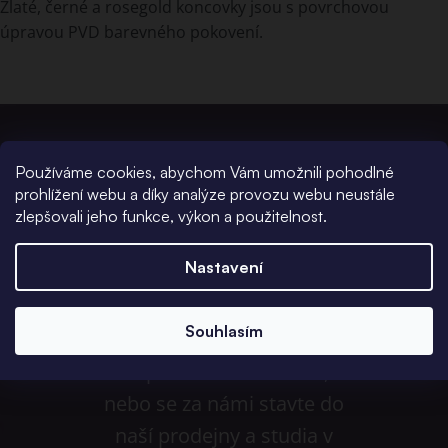
Zlaté, černé a rosegold koncovky jsou s povrchovou
úpravou PVD barevného pokovení.
Používáme cookies, abychom Vám umožnili pohodlné
prohlížení webu a díky analýze provozu webu neustále
zlepšovali jeho funkce, výkon a použitelnost.
Potřebujete
Nastavení
poradit?
Souhlasím
Napište nám do chatu,
nebo se za námi stavte do
naší prodejny a studia v