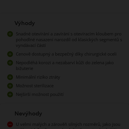
Výhody
Snadné otevírání a zavírání s otevíracím kloubem pro
pohodlné nasazení narozdíl od klasických segmentů s
vyndávací částí
Cenově dostupný a bezpečný díky chirurgické oceli
Nepodléhá korozi a nezabarví kůži do zelena jako
bižuterie
Minimální riziko ztráty
Možnost sterilizace
Nejširší možnost použití
Nevýhody
U velmi malých a zárověň silných rozměrů, jako jsou