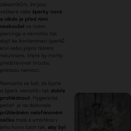
zákazníkům, že jsou
veškeré naše
šperky nové
a nikdo je před nimi
nezkoušel
ve svém
piercingu a nemohlo tak
dojít ke kontaminaci šperků
krví nebo jinými tělními
tekutinami, které by mohly
představovat hrozbu
přenosu nemocí.
Nemusíte se bát, že byste
si šperk nemohli i tak
dobře
prohlédnout
. Hygienická
pečeť je na dokonale
průhledném celofánovém
sáčku
malá a umístěna v
jeho horní části tak,
aby byl