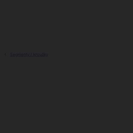
Přejít
na
obsah
Segmenty / kroužky