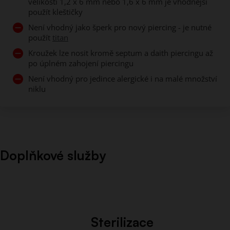
velikosti 1,2 x 6 mm nebo 1,6 x 6 mm je vhodnější
použít kleštičky
Není vhodný jako šperk pro nový piercing - je nutné
použít
titan
Kroužek lze nosit kromě septum a daith piercingu až
po úplném zahojení piercingu
Není vhodný pro jedince alergické i na malé množství
niklu
Doplňkové služby
Sterilizace