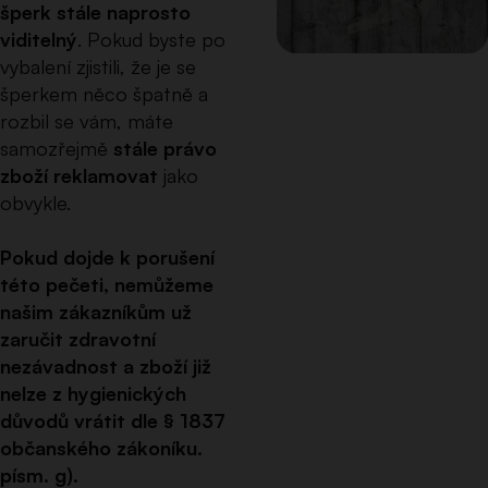
šperk stále naprosto
viditelný
. Pokud byste po
vybalení zjistili, že je se
šperkem něco špatně a
rozbil se vám, máte
samozřejmě
stále právo
zboží reklamovat
jako
obvykle.
Pokud dojde k porušení
této pečeti, nemůžeme
našim zákazníkům už
zaručit zdravotní
nezávadnost a zboží již
nelze z hygienických
důvodů vrátit dle § 1837
občanského zákoníku.
písm. g).