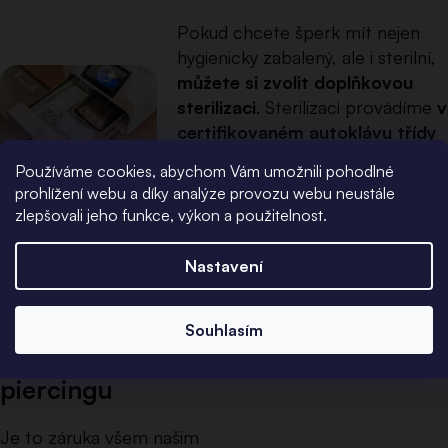
Pokud chcete šperk mít nejen
hygienicky zabalený, ale i sterilní,
můžete si zvolit doplňkovou
sterilizaci
. Sterilizaci provádíme
v
certifikovaném autoklávu třídy
B
pro profesionální sterilizaci ve
Používáme cookies, abychom Vám umožnili pohodlné
zdravotnictví. Šperky jsou tak
prohlížení webu a díky analýze provozu webu neustále
připravené rovnou k aplikaci i pro
zlepšovali jeho funkce, výkon a použitelnost.
nový piercing.
Nastavení
Souhlasím
Hygienické balení
piercingu
Je to záruka všem našim