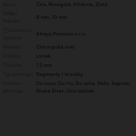
Barva
:
Čirá
,
Rosegold
,
Stříbrná
,
Zlatá
Délka /
8 mm
,
10 mm
Průměr
:
Dovozce /
?
Atreya Premium s.r.o.
výrobce
:
Materiál
:
Chirurgická ocel
Ozdoba
:
Lístek
Tloušťka
:
1,2 mm
Typ piercingu
:
Segmenty / kroužky
Umístění
Do nosu
,
Do rtu
,
Do ucha
,
Helix
,
Septum
,
piercingu
:
Snake Bites
,
Ušní lalůček