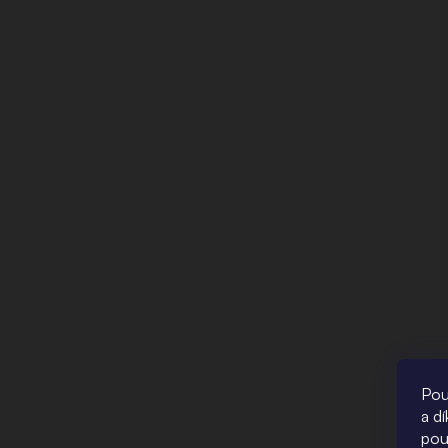
Pou
a d
pou