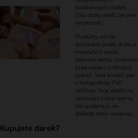
bublinkových obálek.
Oba druhy obalů lze plně
recyklovat.
Produkty od nás
dostanete podle druhu a
množství v menší
fialovém sáčku chránícím
před oxidací stříbrných
šperků. Více kousků pak
v holografické PVC
taštičce. Ta je i
deální na
cestování s více šperky,
ale využijete ji i na
doklady nebo make-up.
Kupujete dárek?