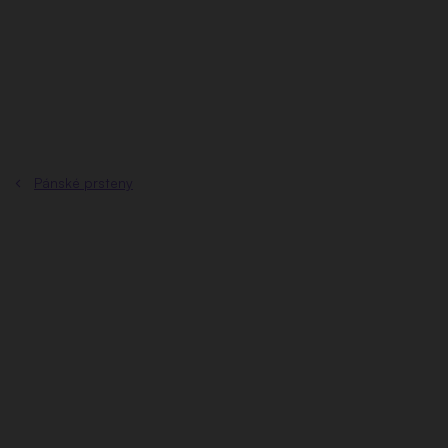
Přejít
na
obsah
Pánské prsteny