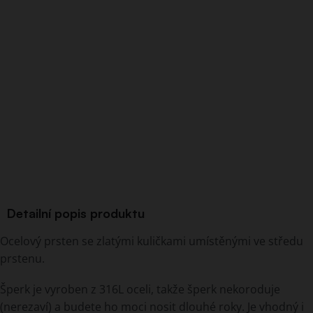
Detailní popis produktu
Ocelový prsten se zlatými kuličkami umístěnými ve středu
prstenu.
Šperk je vyroben z 316L oceli, takže šperk nekoroduje
(nerezaví) a budete ho moci nosit dlouhé roky. Je vhodný i