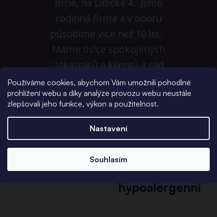
Brně, na Lidické 4. Jsme
rodinná firma a v oboru
působíme více než 10 let.
Máme tisíce spokojených
zákazníků a klientů a rád
pomůžeme i vám.
Používáme cookies, abychom Vám umožnili pohodlné
prohlížení webu a díky analýze provozu webu neustále
zlepšovali jeho funkce, výkon a použitelnost.
Nastavení
Souhlasím
Odolné a
hypoalergenní