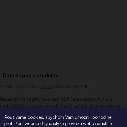
Detailní popis produktu
Šperk je vyroben z
titanu
třídy ASTM-F136.
Bezzávitové šperky jsou šetrné k čerstvému vpichu a
nedráždí ho, koncovky mají menší tendenci se povolovat.
Do bezzávitového těla piercingového šperku se vloží do cca
Používáme cookies, abychom Vám umožnili pohodlné
poloviny, poté se na koncovku v úhlu zatlačí pro její mírné
prohlížení webu a díky analýze provozu webu neustále