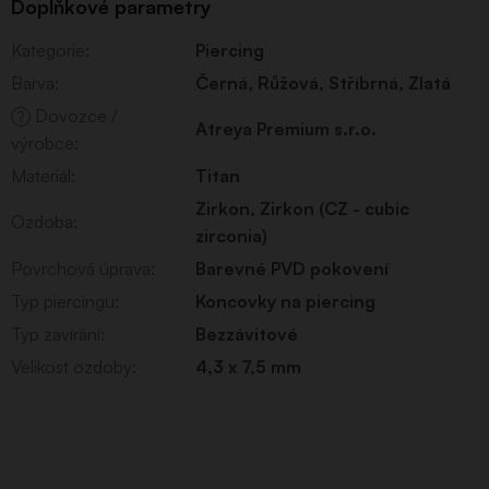
Doplňkové parametry
Kategorie
:
Piercing
Barva
:
Černá
,
Růžová
,
Stříbrná
,
Zlatá
Dovozce /
?
Atreya Premium s.r.o.
výrobce
:
Materiál
:
Titan
Zirkon
,
Zirkon (CZ - cubic
Ozdoba
:
zirconia)
Povrchová úprava
:
Barevné PVD pokovení
Typ piercingu
:
Koncovky na piercing
Typ zavírání
:
Bezzávitové
Velikost ozdoby
:
4,3 x 7,5 mm