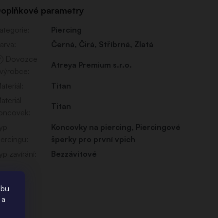
oplňkové parametry
ategorie
:
Piercing
arva
:
Černá
,
Čirá
,
Stříbrná
,
Zlatá
Dovozce
?
Atreya Premium s.r.o.
 výrobce
:
ateriál
:
Titan
ateriál
Titan
oncovek
:
yp
Koncovky na piercing
,
Piercingové
iercingu
:
šperky pro první vpich
yp zavírání
:
Bezzávitové
ebu
 a