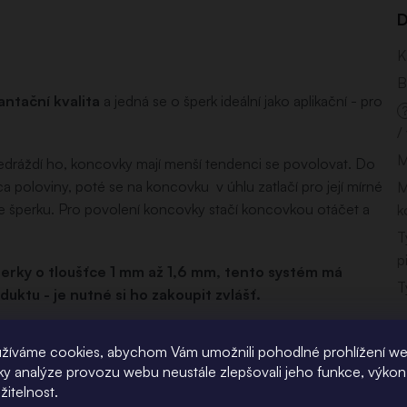
D
K
B
antační kvalita
a jedná se o šperk ideální jako aplikační - pro
/
M
edráždí ho, koncovky mají menší tendenci se povolovat. Do
 poloviny, poté se na koncovku v úhlu zatlačí pro její mírné
M
e šperku. Pro povolení koncovky stačí koncovkou otáčet a
k
T
p
erky o tloušťce 1 mm až 1,6 mm, tento systém má
T
duktu - je nutné si ho zakoupit zvlášť.
 případně pro ocelové bezzávitové šperky, jelikož se
žíváme cookies, abychom Vám umožnili pohodlné prohlížení w
ožné u bioplastových šperků, kde mají bezzávitové
íky analýze provozu webu neustále zlepšovali jeho funkce, výkon
u koncovky.
žitelnost.