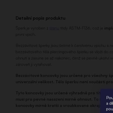
Detailní popis produktu
Šperk je vyroben z
titanu
třídy ASTM-F136, což je
impl
první vpich.
Bezzávitové šperky jsou šetrné k čerstvému vpichu a n
bezzávitového těla piercingového šperku se vloží do cca
ohnutí a zasune se až nakonec, čímž se pevně ukotví v
zároveň ji vytahovat.
Bezzávitové koncovky jsou určené pro všechny šp
univerzální velikost. Tělo šperku není součástí pro
Tyto koncovky jsou určené výhradně pro titanové,
Pou
musí pro pevné nasazení mírně ohnout. To není m
a d
koncovky mírně kratší a vroubkované okraje hrot
pou