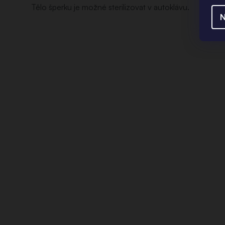
Tělo šperku je možné sterilizovat v autoklávu.
N