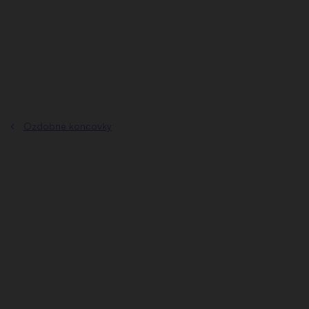
Přejít
na
obsah
Ozdobné koncovky