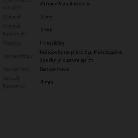
Atreya Premium s.r.o.
výrobce
:
Materiál
:
Titan
Materiál
Titan
koncovek
:
Ozdoba
:
Hvězdička
Koncovky na piercing
,
Piercingové
Typ piercingu
:
šperky pro první vpich
Typ zavírání
:
Bezzávitové
Velikost
4 mm
koncovky
: