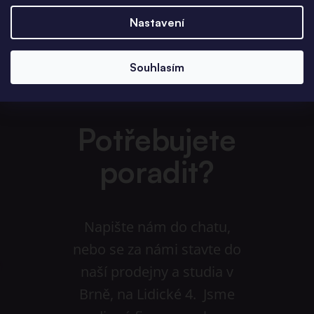
Nastavení
Souhlasím
Potřebujete
poradit?
Napište nám do chatu,
nebo se za námi stavte do
naší prodejny a studia v
Brně, na Lidické 4. Jsme