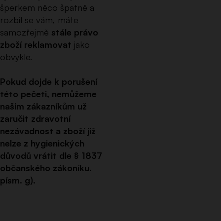
šperkem něco špatně a
rozbil se vám, máte
samozřejmě
stále právo
zboží reklamovat
jako
obvykle.
Pokud dojde k porušení
této pečeti, nemůžeme
našim zákazníkům už
zaručit zdravotní
nezávadnost a zboží již
nelze z hygienických
důvodů vrátit dle § 1837
občanského zákoníku.
písm. g).