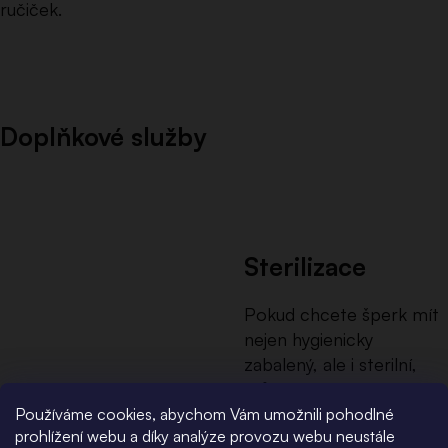
ručiček.
Doplňkové služby
Sterilizace
Pokud chcete šperk mít
nejen hygienicky
zabalený, ale i sterilní,
můžete si zvolit
doplňkovou sterilizaci
.
Používáme cookies, abychom Vám umožnili pohodlné
prohlížení webu a díky analýze provozu webu neustále
Sterilizaci provádíme
v