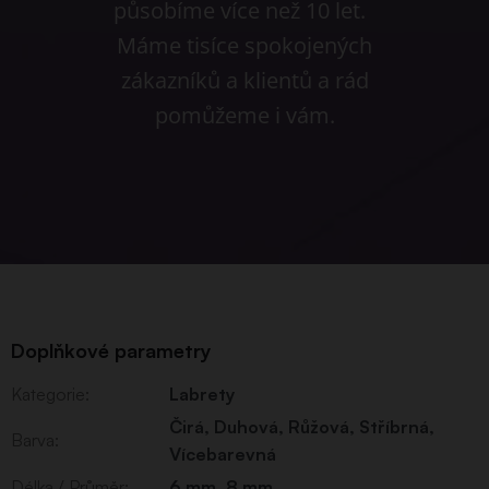
působíme více než 10 let.
Máme tisíce spokojených
zákazníků a klientů a rád
pomůžeme i vám.
Doplňkové parametry
Kategorie
:
Labrety
Čirá
,
Duhová
,
Růžová
,
Stříbrná
,
Barva
:
Vícebarevná
Délka / Průměr
:
6 mm
,
8 mm