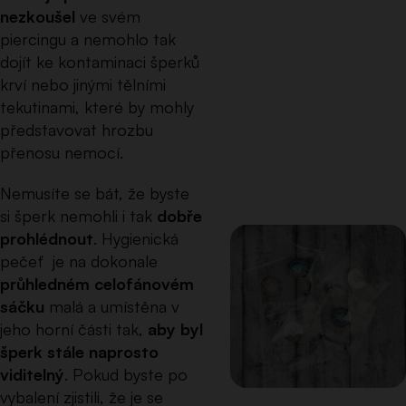
nezkoušel
ve svém
piercingu a nemohlo tak
dojít ke kontaminaci šperků
krví nebo jinými tělními
tekutinami, které by mohly
představovat hrozbu
přenosu nemocí.
Nemusíte se bát, že byste
si šperk nemohli i tak
dobře
prohlédnout
. Hygienická
pečeť je na dokonale
průhledném celofánovém
sáčku
malá a umístěna v
jeho horní části tak,
aby byl
šperk stále naprosto
viditelný
. Pokud byste po
vybalení zjistili, že je se