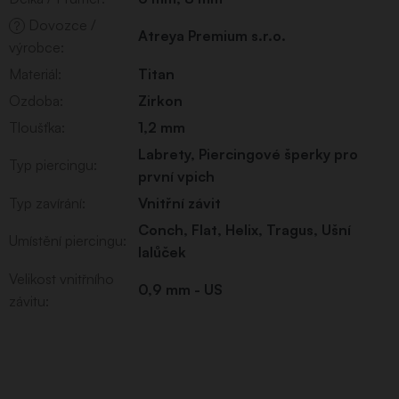
Dovozce /
?
Atreya Premium s.r.o.
výrobce
:
Materiál
:
Titan
Ozdoba
:
Zirkon
Tloušťka
:
1,2 mm
Labrety
,
Piercingové šperky pro
Typ piercingu
:
první vpich
Typ zavírání
:
Vnitřní závit
Conch
,
Flat
,
Helix
,
Tragus
,
Ušní
Umístění piercingu
:
lalůček
Velikost vnitřního
0,9 mm - US
závitu
: