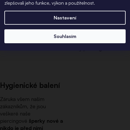
zlepšovali jeho funkce, výkon a použitelnost.
certifikovaném
autoklávu třídy B
pro
Nastavení
profesionální sterilizaci
ve zdravotnictví. Šperky
jsou tak připravené
Souhlasím
rovnou k aplikaci i pro
nový piercing.
Hygienické balení
Záruka všem našim
zákazníkům, že jsou
veškeré naše
piercingové
šperky nové a
nikdo je před nimi