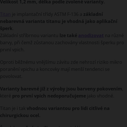
Velikost 1,2 mm, délka podle zvolené varianty.
Titan
je implantační třídy ASTM F-136 a
základní
nebarevná varianta titanu je vhodná jako aplikační
šperk
.
Základní stříbrnou variantu
lze také
anodizovat
na různé
barvy, při čemž zůstanou zachovány vlastnosti šperku pro
první vpich.
Oproti běžnému vnějšímu závitu zde nehrozí riziko mikro
poranění vpichu a koncovky mají menší tendenci se
povolovat.
Varianty barevné již z výroby jsou barveny pokovením
,
které
pro první vpich nedoporučujeme
jako vhodné.
Titan je i tak
vhodnou variantou pro lidi citlivé na
chirurgickou ocel.