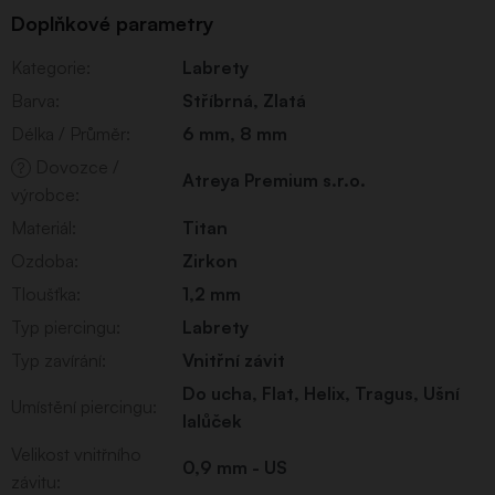
Doplňkové parametry
Kategorie
:
Labrety
Barva
:
Stříbrná
,
Zlatá
Délka / Průměr
:
6 mm
,
8 mm
Dovozce /
?
Atreya Premium s.r.o.
výrobce
:
Materiál
:
Titan
Ozdoba
:
Zirkon
Tloušťka
:
1,2 mm
Typ piercingu
:
Labrety
Typ zavírání
:
Vnitřní závit
Do ucha
,
Flat
,
Helix
,
Tragus
,
Ušní
Umístění piercingu
:
lalůček
Velikost vnitřního
0,9 mm - US
závitu
: