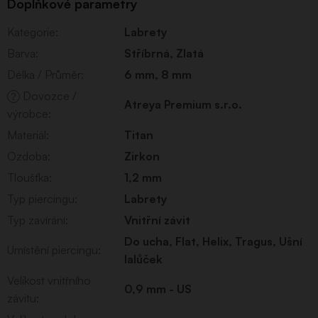
Doplňkové parametry
Kategorie
:
Labrety
Barva
:
Stříbrná
,
Zlatá
Délka / Průměr
:
6 mm
,
8 mm
Dovozce /
?
Atreya Premium s.r.o.
výrobce
:
Materiál
:
Titan
Ozdoba
:
Zirkon
Tloušťka
:
1,2 mm
Typ piercingu
:
Labrety
Typ zavírání
:
Vnitřní závit
Do ucha
,
Flat
,
Helix
,
Tragus
,
Ušní
Umístění piercingu
:
lalůček
Velikost vnitřního
0,9 mm - US
závitu
: