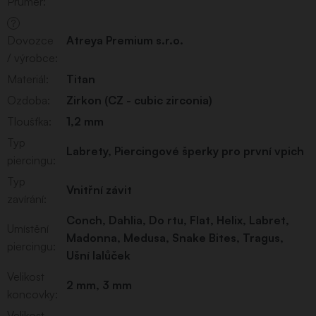
Průměr
:
?
Dovozce
Atreya Premium s.r.o.
/ výrobce
:
Materiál
:
Titan
Ozdoba
:
Zirkon (CZ - cubic zirconia)
Tloušťka
:
1,2 mm
Typ
Labrety
,
Piercingové šperky pro první vpich
piercingu
:
Typ
Vnitřní závit
zavírání
:
Conch
,
Dahlia
,
Do rtu
,
Flat
,
Helix
,
Labret
,
Umístění
Madonna
,
Medusa
,
Snake Bites
,
Tragus
,
piercingu
:
Ušní lalůček
Velikost
2 mm, 3 mm
koncovky
:
Velikost