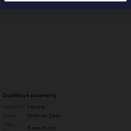
Doplňkové parametry
Kategorie
:
Labrety
Barva
:
Stříbrná
,
Zlatá
Délka /
6 mm
,
8 mm