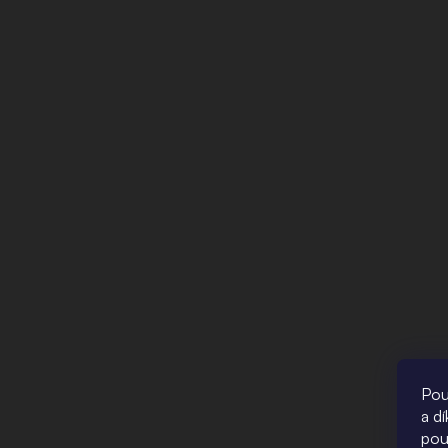
Pou
a d
pou