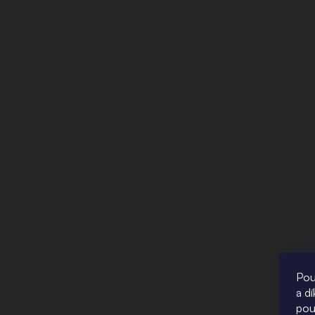
Pou
a d
pou