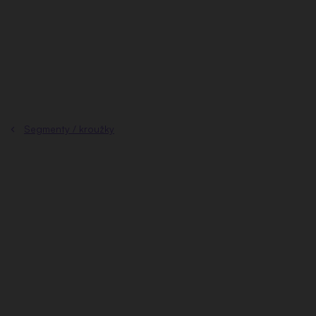
Přejít
na
obsah
Segmenty / kroužky