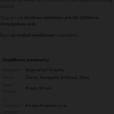
nezhojí.
Titan
je i tak
vhodnou variantou pro lidi citlivé na
chirurgickou ocel.
Šperk
je možné sterilizovat
v autoklávu.
Doplňkové parametry
Kategorie
:
Segmenty / kroužky
Barva
:
Černá
,
Rosegold
,
Stříbrná
,
Zlatá
Délka /
8 mm
,
10 mm
Průměr
:
?
Dovozce /
Atreya Premium s.r.o.
výrobce
: