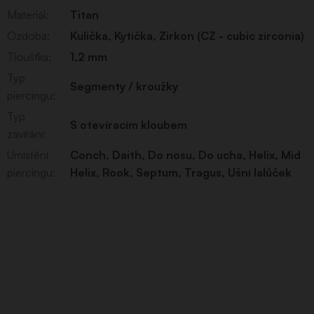
Materiál
:
Titan
Ozdoba
:
Kulička
,
Kytička
,
Zirkon (CZ - cubic zirconia)
Tloušťka
:
1,2 mm
Typ
Segmenty / kroužky
piercingu
:
Typ
S otevíracím kloubem
zavírání
:
Umístění
Conch
,
Daith
,
Do nosu
,
Do ucha
,
Helix
,
Mid
piercingu
:
Helix
,
Rook
,
Septum
,
Tragus
,
Ušní lalůček